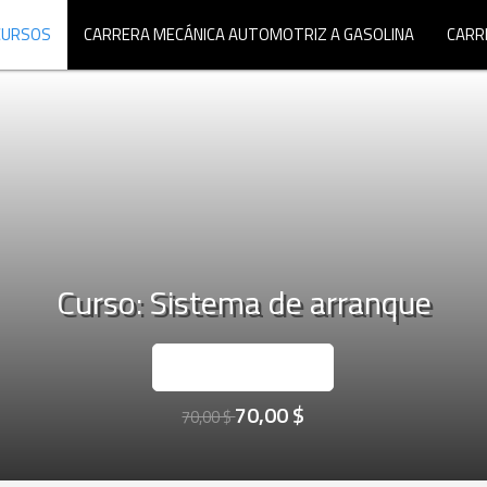
CURSOS
CARRERA MECÁNICA AUTOMOTRIZ A GASOLINA
CARR
Curso: Sistema de arranque
INSCRÍBASE AHORA
70,00 $
70,00 $