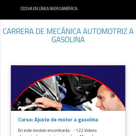
menu
CEDVA EN LÍNEA IBEROAMÉRICA
CARRERA DE MECÁNICA AUTOMOTRIZ A
GASOLINA
Curso: Ajuste de motor a gasolina
En este modulo encontrarás: - 122 Videos