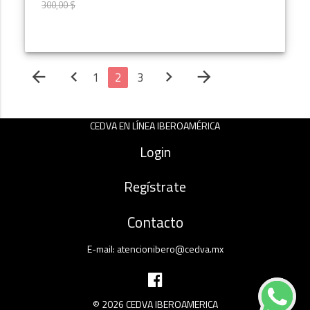
300,00 $
250,00 $
MÁS INFORMACIÓN
arrow_back
chevron_left
chevron_right
arrow_forward
1
2
3
CEDVA EN LÍNEA IBEROAMÉRICA
Login
Regístrate
Contacto
E-mail:
atencionibero@cedva.mx
© 2026 CEDVA IBEROAMERICA