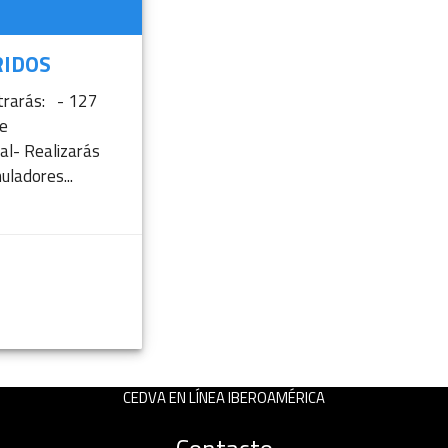
RIDOS
trarás: - 127
e
al- Realizarás
uladores...
ÁS INFORMACIÓN
CEDVA EN LÍNEA IBEROAMÉRICA