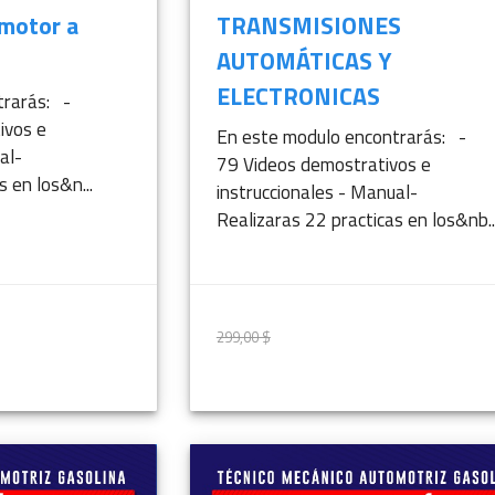
 motor a
TRANSMISIONES
AUTOMÁTICAS Y
ELECTRONICAS
trarás: -
ivos e
En este modulo encontrarás: -
al-
79 Videos demostrativos e
 en los&n...
instruccionales - Manual-
Realizaras 22 practicas en los&nb..
299,00 $
299,00 $
ÁS INFORMACIÓN
MÁS INFORMAC